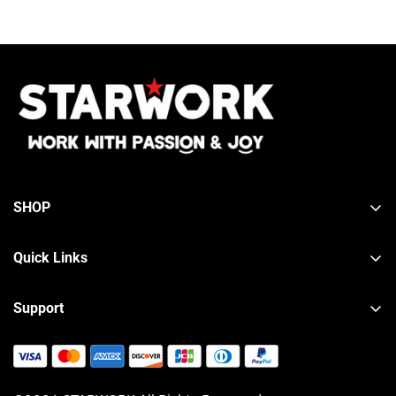
SHOP
Tool Sets
Quick Links
Wrench Sets
About STARWORK
Hand Tools
Support
Contact STARWORK
Lifetime Warranty
Product Registration
Shipping Policy
Blog