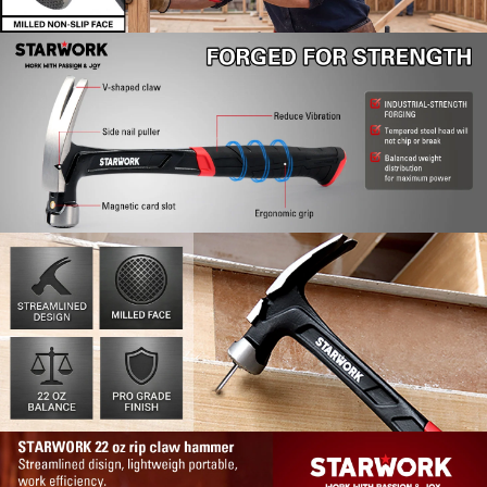
Confirm your age
Are you 18 years old or older?
No, I'm not
Yes, I am