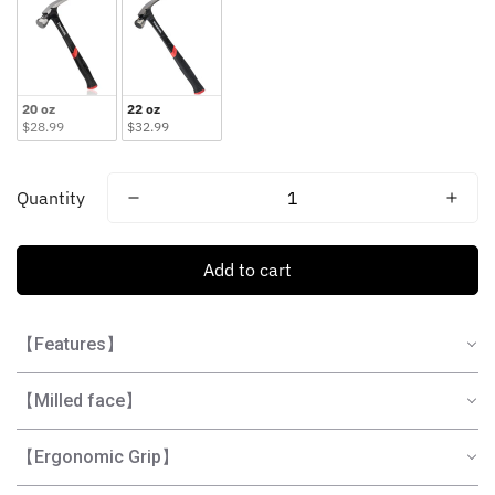
20 oz
22 oz
$28.99
$32.99
Quantity
Add to cart
【Features】
【Milled face】
【Ergonomic Grip】