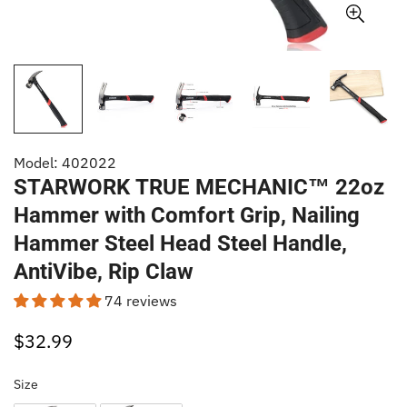
Model: 402022
STARWORK TRUE MECHANIC™ 22oz
Hammer with Comfort Grip, Nailing
Hammer Steel Head Steel Handle,
AntiVibe, Rip Claw
74 reviews
$32.99
Regular
price
Size
Size